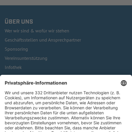
ÜBER UNS
Wer wir sind & wofür wir stehen
Geschäftsstellen und Ansprechpartner
Sponsoring
Vereinsunterstützung
Infothek
Kontakt
HÄUFIG BESUCHTE SEITEN
Pässe und Vereinswechsel
Trainerausbildung
Schulungsangebot Vereinsmitarbeiter
BFV-Geschäftsstellen