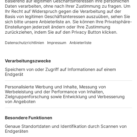
Trainerbörse
Login SpielPlus
FOLGE DEM BFV
TOP-VEREINE
TOP-PARTNER