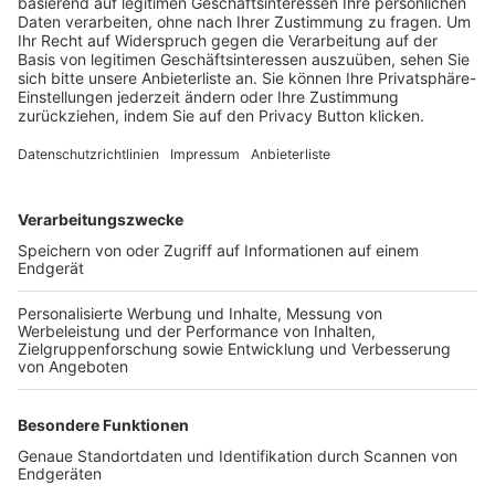
Trainerbörse
Login SpielPlus
FOLGE DEM BFV
TOP-VEREINE
TOP-PARTNER