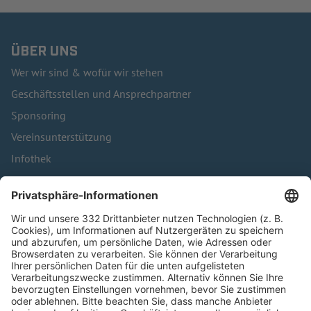
ÜBER UNS
Wer wir sind & wofür wir stehen
Geschäftsstellen und Ansprechpartner
Sponsoring
Vereinsunterstützung
Infothek
Kontakt
HÄUFIG BESUCHTE SEITEN
Pässe und Vereinswechsel
Trainerausbildung
Schulungsangebot Vereinsmitarbeiter
BFV-Geschäftsstellen