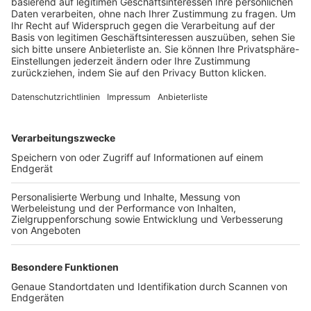
Trainerbörse
Login SpielPlus
FOLGE DEM BFV
TOP-VEREINE
TOP-PARTNER