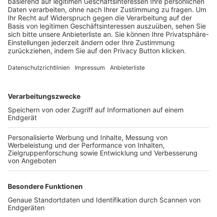
Trainerbörse
Login SpielPlus
FOLGE DEM BFV
TOP-VEREINE
TOP-PARTNER