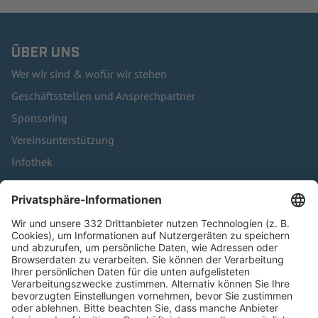
ÜBER UNS
Wer wir sind & wofür wir stehen
Geschäftsstellen und Ansprechpartner
Sponsoring
Vereinsunterstützung
Infothek
Kontakt
HÄUFIG BESUCHTE SEITEN
Pässe und Vereinswechsel
Trainerausbildung
Schulungsangebot Vereinsmitarbeiter
BFV-Geschäftsstellen