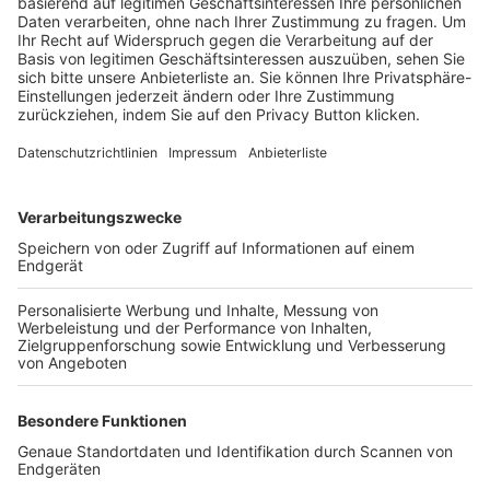
Trainerbörse
Login SpielPlus
FOLGE DEM BFV
TOP-VEREINE
TOP-PARTNER