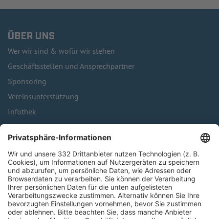
ÜBER UNS
Wer wir sind & wofür wir stehen
Geschäftsstellen und Ansprechpartner
Sponsoring
Vereinsunterstützung
Infothek
Kontakt
HÄUFIG BESUCHTE SEITEN
Pässe und Vereinswechsel
Trainerausbildung
Schulungsangebot Vereinsmitarbeiter
BFV-Geschäftsstellen