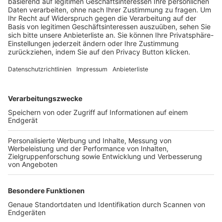
Trainerbörse
Login SpielPlus
FOLGE DEM BFV
TOP-VEREINE
TOP-PARTNER