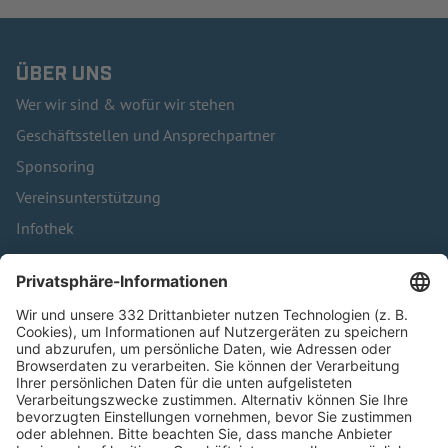
ÜBER UNS
Wer wir sind & wofür wir stehen
Geschäftsstellen und Ansprechpartner
Sponsoring
Vereinsunterstützung
Infothek
Kontakt
HÄUFIG BESUCHTE SEITEN
Pässe und Vereinswechsel
Trainerausbildung
Schulungsangebot Vereinsmitarbeiter
BFV-Geschäftsstellen