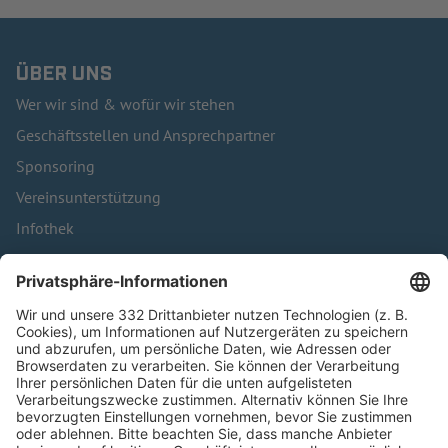
ÜBER UNS
Wer wir sind & wofür wir stehen
Geschäftsstellen und Ansprechpartner
Sponsoring
Vereinsunterstützung
Infothek
Kontakt
HÄUFIG BESUCHTE SEITEN
Pässe und Vereinswechsel
Trainerausbildung
Schulungsangebot Vereinsmitarbeiter
BFV-Geschäftsstellen