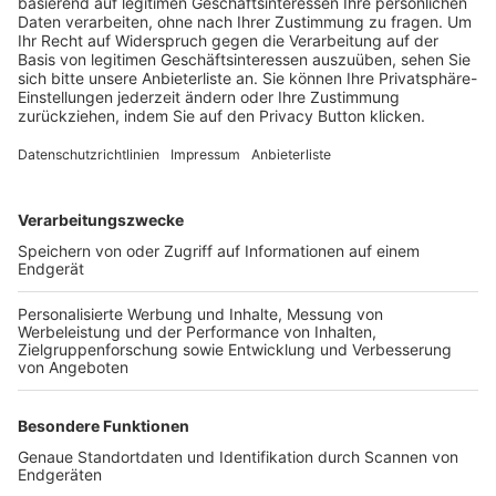
Trainerbörse
Login SpielPlus
FOLGE DEM BFV
TOP-VEREINE
TOP-PARTNER