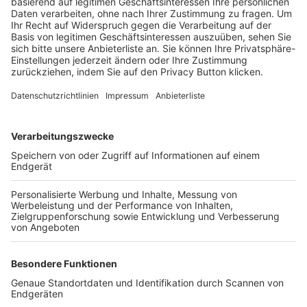
Trainerbörse
Login SpielPlus
FOLGE DEM BFV
TOP-VEREINE
TOP-PARTNER