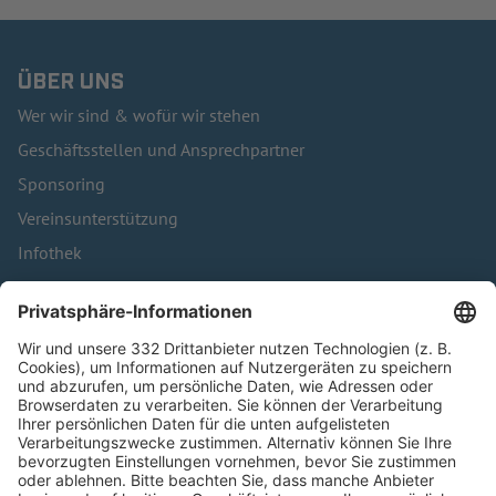
ÜBER UNS
Wer wir sind & wofür wir stehen
Geschäftsstellen und Ansprechpartner
Sponsoring
Vereinsunterstützung
Infothek
Kontakt
HÄUFIG BESUCHTE SEITEN
Pässe und Vereinswechsel
Trainerausbildung
Schulungsangebot Vereinsmitarbeiter
BFV-Geschäftsstellen