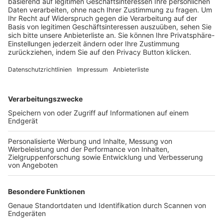
Trainerbörse
Login SpielPlus
FOLGE DEM BFV
TOP-VEREINE
TOP-PARTNER