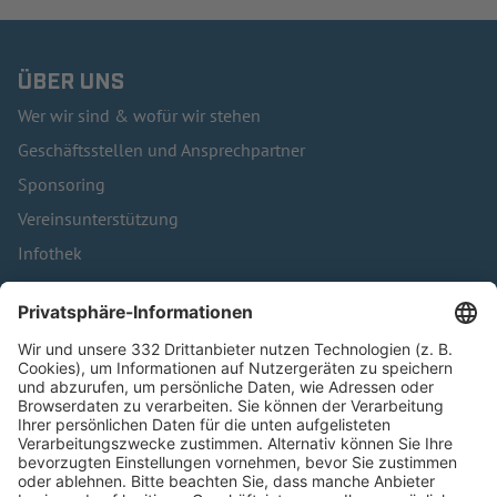
ÜBER UNS
Wer wir sind & wofür wir stehen
Geschäftsstellen und Ansprechpartner
Sponsoring
Vereinsunterstützung
Infothek
Kontakt
HÄUFIG BESUCHTE SEITEN
Pässe und Vereinswechsel
Trainerausbildung
Schulungsangebot Vereinsmitarbeiter
BFV-Geschäftsstellen