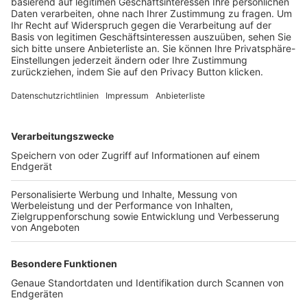
Trainerbörse
Login SpielPlus
FOLGE DEM BFV
TOP-VEREINE
TOP-PARTNER