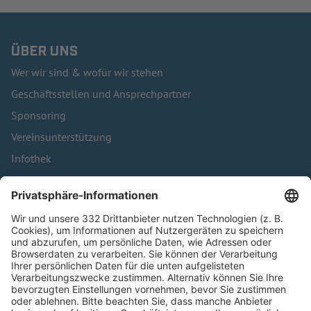
ÜBER UNS
Wer wir sind & wofür wir stehen
Geschäftsstellen und Ansprechpartner
Sponsoring
Vereinsunterstützung
Infothek
Kontakt
HÄUFIG BESUCHTE SEITEN
Pässe und Vereinswechsel
Trainerausbildung
Schulungsangebot Vereinsmitarbeiter
BFV-Geschäftsstellen