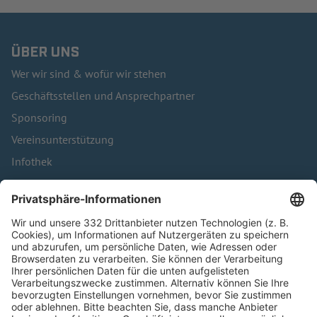
ÜBER UNS
Wer wir sind & wofür wir stehen
Geschäftsstellen und Ansprechpartner
Sponsoring
Vereinsunterstützung
Infothek
Kontakt
HÄUFIG BESUCHTE SEITEN
Pässe und Vereinswechsel
Trainerausbildung
Schulungsangebot Vereinsmitarbeiter
BFV-Geschäftsstellen