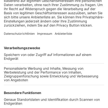
Trainerbörse
Login SpielPlus
FOLGE DEM BFV
TOP-VEREINE
TOP-PARTNER