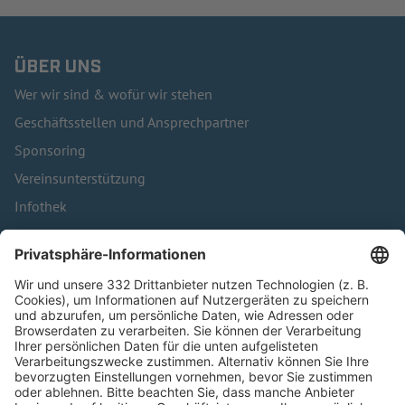
ÜBER UNS
Wer wir sind & wofür wir stehen
Geschäftsstellen und Ansprechpartner
Sponsoring
Vereinsunterstützung
Infothek
Kontakt
HÄUFIG BESUCHTE SEITEN
Pässe und Vereinswechsel
Trainerausbildung
Schulungsangebot Vereinsmitarbeiter
BFV-Geschäftsstellen