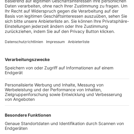
Trainerbörse
Login SpielPlus
FOLGE DEM BFV
TOP-VEREINE
TOP-PARTNER