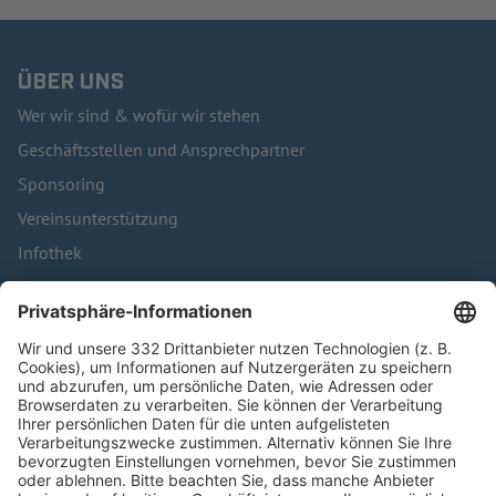
ÜBER UNS
Wer wir sind & wofür wir stehen
Geschäftsstellen und Ansprechpartner
Sponsoring
Vereinsunterstützung
Infothek
Kontakt
HÄUFIG BESUCHTE SEITEN
Pässe und Vereinswechsel
Trainerausbildung
Schulungsangebot Vereinsmitarbeiter
BFV-Geschäftsstellen