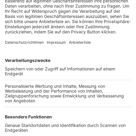
Trainerbörse
Login SpielPlus
FOLGE DEM BFV
TOP-VEREINE
TOP-PARTNER