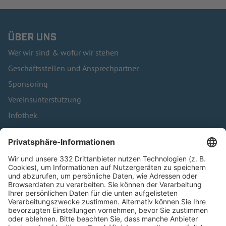
ÜBER UNS
Wer wir sind & wofür wir stehen
Geschäftsstellen und Ansprechpartner
Sponsoring
Vereinsunterstützung
Infothek
Kontakt
HÄUFIG BESUCHTE SEITEN
Pässe und Vereinswechsel
Trainerausbildung
Schulungsangebot Vereinsmitarbeiter
BFV-Geschäftsstellen