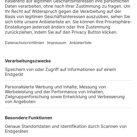
Trainerbörse
Login SpielPlus
FOLGE DEM BFV
TOP-VEREINE
TOP-PARTNER