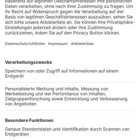
Trainerbörse
Login SpielPlus
FOLGE DEM BFV
TOP-VEREINE
TOP-PARTNER