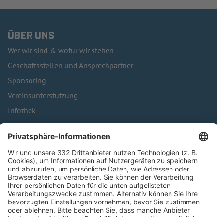
ÜBER UNS
Wer wir sind & wofür wir stehen
Geschäftsstellen und Ansprechpartner
Sponsoring
Vereinsunterstützung
Infothek
Kontakt
HÄUFIG BESUCHTE SEITEN
Pässe und Vereinswechsel
Trainerausbildung
Schulungsangebot Vereinsmitarbeiter
BFV-Geschäftsstellen