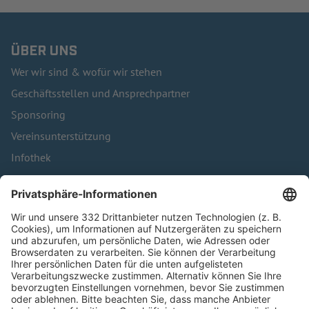
ÜBER UNS
Wer wir sind & wofür wir stehen
Geschäftsstellen und Ansprechpartner
Sponsoring
Vereinsunterstützung
Infothek
Kontakt
HÄUFIG BESUCHTE SEITEN
Pässe und Vereinswechsel
Trainerausbildung
Schulungsangebot Vereinsmitarbeiter
BFV-Geschäftsstellen