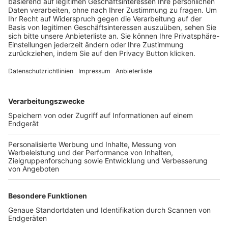
Trainerbörse
Login SpielPlus
FOLGE DEM BFV
TOP-VEREINE
TOP-PARTNER