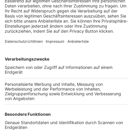
Trainerbörse
Login SpielPlus
FOLGE DEM BFV
TOP-VEREINE
TOP-PARTNER