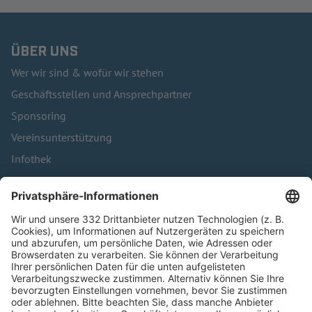
ÜBER UNS
Wer wir sind & wofür wir stehen
Geschäftsstellen und Ansprechpartner
Sponsoring
Vereinsunterstützung
Infothek
Kontakt
HÄUFIG BESUCHTE SEITEN
Pässe und Vereinswechsel
Trainerausbildung
Schulungsangebot Vereinsmitarbeiter
BFV-Geschäftsstellen