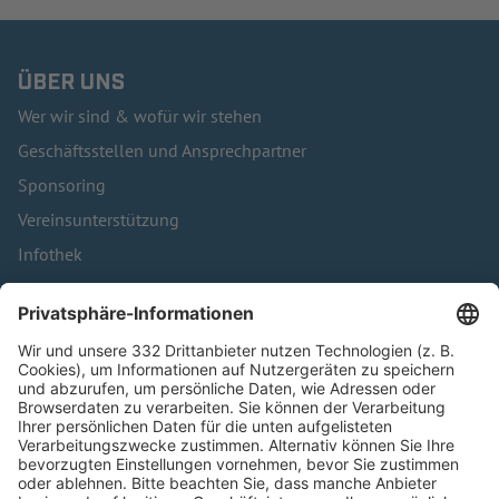
ÜBER UNS
Wer wir sind & wofür wir stehen
Geschäftsstellen und Ansprechpartner
Sponsoring
Vereinsunterstützung
Infothek
Kontakt
HÄUFIG BESUCHTE SEITEN
Pässe und Vereinswechsel
Trainerausbildung
Schulungsangebot Vereinsmitarbeiter
BFV-Geschäftsstellen