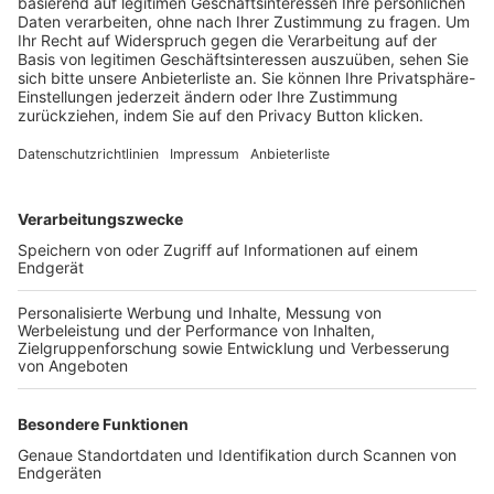
Trainerbörse
Login SpielPlus
FOLGE DEM BFV
TOP-VEREINE
TOP-PARTNER