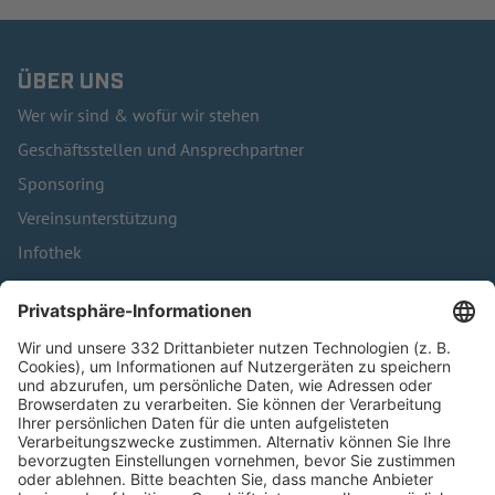
ÜBER UNS
Wer wir sind & wofür wir stehen
Geschäftsstellen und Ansprechpartner
Sponsoring
Vereinsunterstützung
Infothek
Kontakt
HÄUFIG BESUCHTE SEITEN
Pässe und Vereinswechsel
Trainerausbildung
Schulungsangebot Vereinsmitarbeiter
BFV-Geschäftsstellen