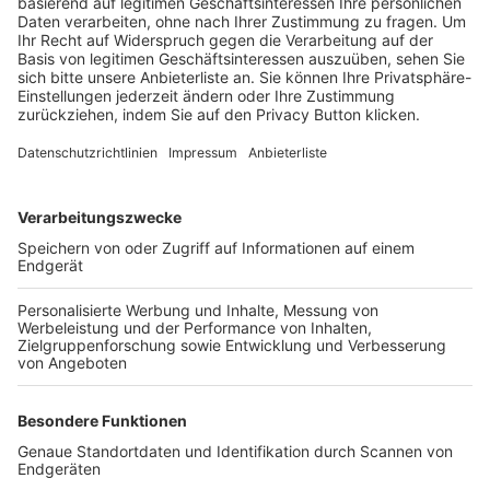
Trainerbörse
Login SpielPlus
FOLGE DEM BFV
TOP-VEREINE
TOP-PARTNER