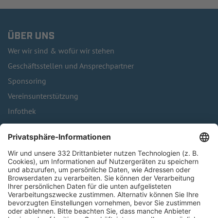
ÜBER UNS
Wer wir sind & wofür wir stehen
Geschäftsstellen und Ansprechpartner
Sponsoring
Vereinsunterstützung
Infothek
Kontakt
HÄUFIG BESUCHTE SEITEN
Pässe und Vereinswechsel
Trainerausbildung
Schulungsangebot Vereinsmitarbeiter
BFV-Geschäftsstellen