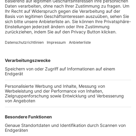
Trainerbörse
Login SpielPlus
FOLGE DEM BFV
TOP-VEREINE
TOP-PARTNER