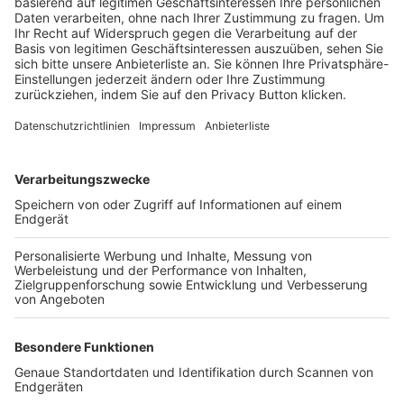
Trainerbörse
Login SpielPlus
FOLGE DEM BFV
TOP-VEREINE
TOP-PARTNER