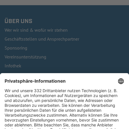
ÜBER UNS
Wer wir sind & wofür wir stehen
Geschäftsstellen und Ansprechpartner
Sponsoring
Vereinsunterstützung
Infothek
Kontakt
HÄUFIG BESUCHTE SEITEN
Pässe und Vereinswechsel
Trainerausbildung
Schulungsangebot Vereinsmitarbeiter
BFV-Geschäftsstellen