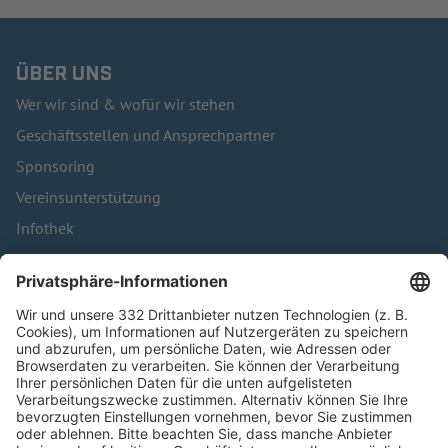
ÜBER UNS
Wer wir sind & wofür wir stehen
Geschäftsstellen und Ansprechpartner
Sponsoring
Vereinsunterstützung
Infothek
Kontakt
HÄUFIG BESUCHTE SEITEN
Pässe und Vereinswechsel
Trainerausbildung
Schulungsangebot Vereinsmitarbeiter
BFV-Geschäftsstellen