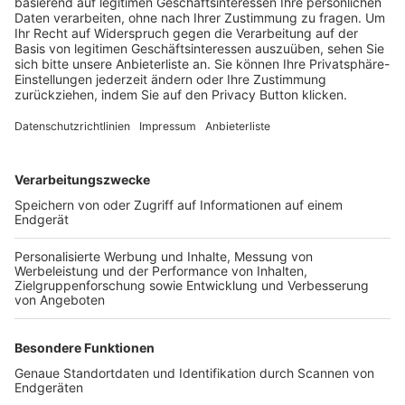
Trainerbörse
Login SpielPlus
FOLGE DEM BFV
TOP-VEREINE
TOP-PARTNER