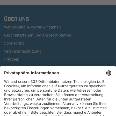
ÜBER UNS
Wer wir sind & wofür wir stehen
Geschäftsstellen und Ansprechpartner
Sponsoring
Vereinsunterstützung
Infothek
Kontakt
HÄUFIG BESUCHTE SEITEN
Pässe und Vereinswechsel
Trainerausbildung
Schulungsangebot Vereinsmitarbeiter
BFV-Geschäftsstellen