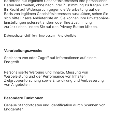
Trainerbörse
Login SpielPlus
FOLGE DEM BFV
TOP-VEREINE
TOP-PARTNER