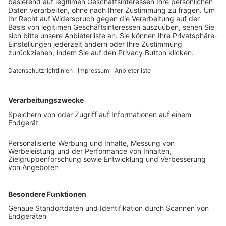
Trainerbörse
Login SpielPlus
FOLGE DEM BFV
TOP-VEREINE
TOP-PARTNER