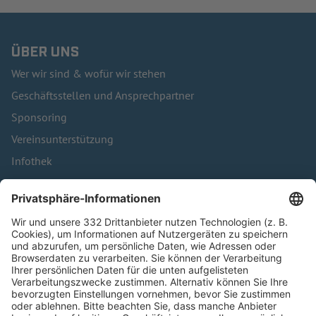
ÜBER UNS
Wer wir sind & wofür wir stehen
Geschäftsstellen und Ansprechpartner
Sponsoring
Vereinsunterstützung
Infothek
Kontakt
HÄUFIG BESUCHTE SEITEN
Pässe und Vereinswechsel
Trainerausbildung
Schulungsangebot Vereinsmitarbeiter
BFV-Geschäftsstellen