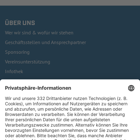
ÜBER UNS
Wer wir sind & wofür wir stehen
Geschäftsstellen und Ansprechpartner
Sponsoring
Vereinsunterstützung
Infothek
Kontakt
HÄUFIG BESUCHTE SEITEN
Pässe und Vereinswechsel
Trainerausbildung
Schulungsangebot Vereinsmitarbeiter
BFV-Geschäftsstellen