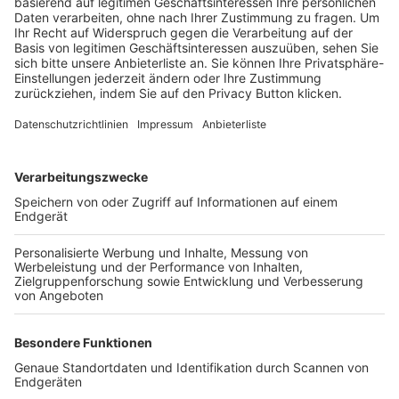
Trainerbörse
Login SpielPlus
FOLGE DEM BFV
TOP-VEREINE
TOP-PARTNER