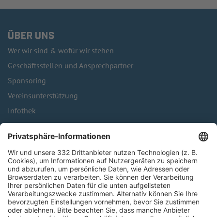
ÜBER UNS
Wer wir sind & wofür wir stehen
Geschäftsstellen und Ansprechpartner
Sponsoring
Vereinsunterstützung
Infothek
Kontakt
HÄUFIG BESUCHTE SEITEN
Pässe und Vereinswechsel
Trainerausbildung
Schulungsangebot Vereinsmitarbeiter
BFV-Geschäftsstellen