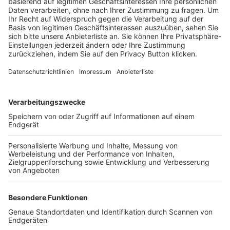
Trainerbörse
Login SpielPlus
FOLGE DEM BFV
TOP-VEREINE
TOP-PARTNER