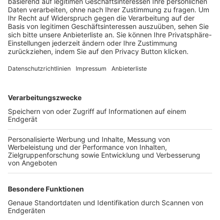
Trainerbörse
Login SpielPlus
FOLGE DEM BFV
TOP-VEREINE
TOP-PARTNER