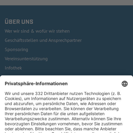
ÜBER UNS
Wer wir sind & wofür wir stehen
Geschäftsstellen und Ansprechpartner
Sponsoring
Vereinsunterstützung
Infothek
Kontakt
HÄUFIG BESUCHTE SEITEN
Pässe und Vereinswechsel
Trainerausbildung
Schulungsangebot Vereinsmitarbeiter
BFV-Geschäftsstellen