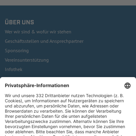
ÜBER UNS
Wer wir sind & wofür wir stehen
Geschäftsstellen und Ansprechpartner
Sponsoring
Vereinsunterstützung
Infothek
Kontakt
HÄUFIG BESUCHTE SEITEN
Pässe und Vereinswechsel
Trainerausbildung
Schulungsangebot Vereinsmitarbeiter
BFV-Geschäftsstellen