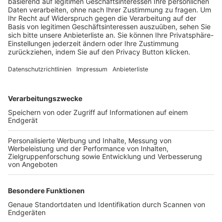
Trainerbörse
Login SpielPlus
FOLGE DEM BFV
TOP-VEREINE
TOP-PARTNER