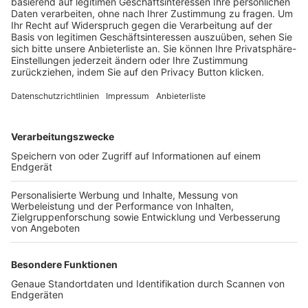
Trainerbörse
Login SpielPlus
FOLGE DEM BFV
TOP-VEREINE
TOP-PARTNER