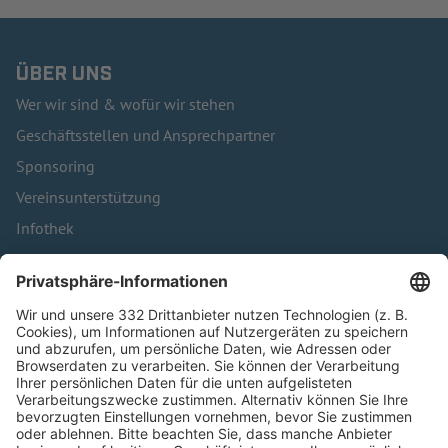
ÜBER UNS
Wer wir sind & wofür wir stehen
Geschäftsstellen und Ansprechpartner
Sponsoring
Vereinsunterstützung
Infothek
Kontakt
HÄUFIG BESUCHTE SEITEN
Pässe und Vereinswechsel
Trainerausbildung
Schulungsangebot Vereinsmitarbeiter
BFV-Geschäftsstellen