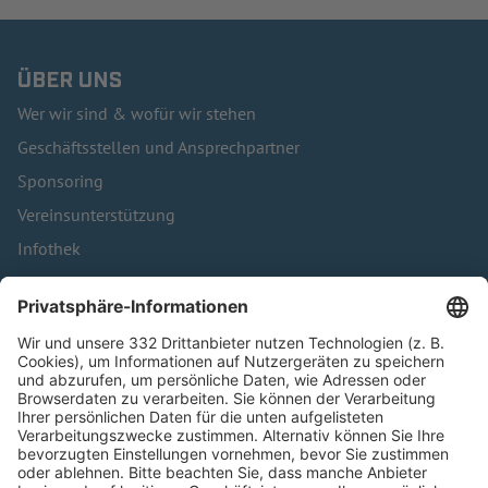
ÜBER UNS
Wer wir sind & wofür wir stehen
Geschäftsstellen und Ansprechpartner
Sponsoring
Vereinsunterstützung
Infothek
Kontakt
HÄUFIG BESUCHTE SEITEN
Pässe und Vereinswechsel
Trainerausbildung
Schulungsangebot Vereinsmitarbeiter
BFV-Geschäftsstellen