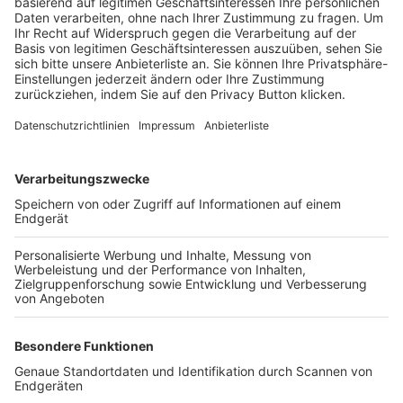
Trainerbörse
Login SpielPlus
FOLGE DEM BFV
TOP-VEREINE
TOP-PARTNER