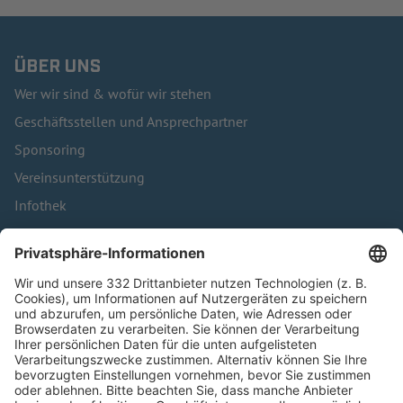
ÜBER UNS
Wer wir sind & wofür wir stehen
Geschäftsstellen und Ansprechpartner
Sponsoring
Vereinsunterstützung
Infothek
Kontakt
HÄUFIG BESUCHTE SEITEN
Pässe und Vereinswechsel
Trainerausbildung
Schulungsangebot Vereinsmitarbeiter
BFV-Geschäftsstellen