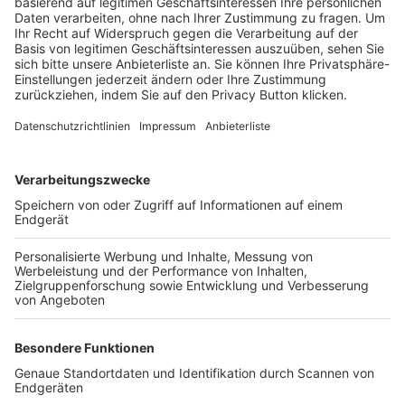
Trainerbörse
Login SpielPlus
FOLGE DEM BFV
TOP-VEREINE
TOP-PARTNER