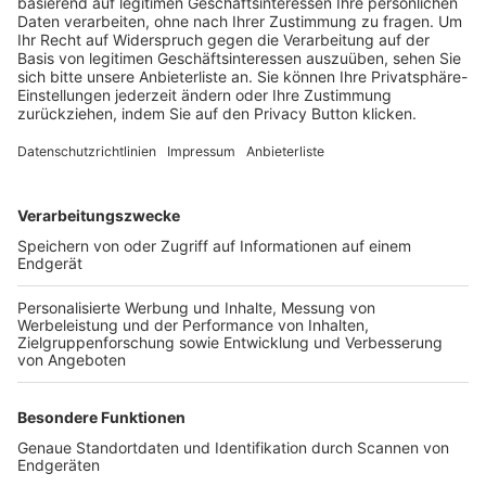
Trainerbörse
Login SpielPlus
FOLGE DEM BFV
TOP-VEREINE
TOP-PARTNER