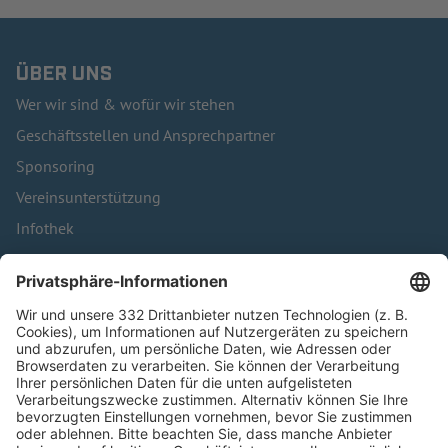
ÜBER UNS
Wer wir sind & wofür wir stehen
Geschäftsstellen und Ansprechpartner
Sponsoring
Vereinsunterstützung
Infothek
Kontakt
HÄUFIG BESUCHTE SEITEN
Pässe und Vereinswechsel
Trainerausbildung
Schulungsangebot Vereinsmitarbeiter
BFV-Geschäftsstellen