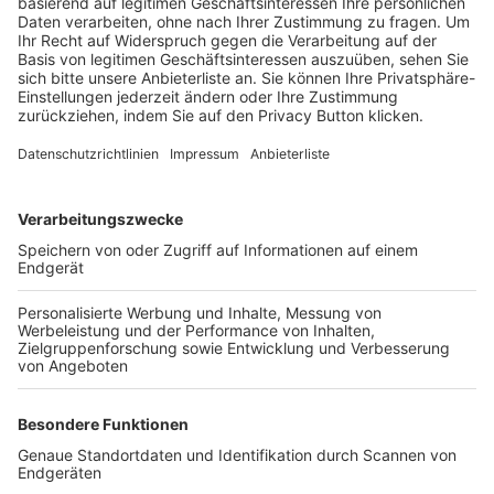
Trainerbörse
Login SpielPlus
FOLGE DEM BFV
TOP-VEREINE
TOP-PARTNER