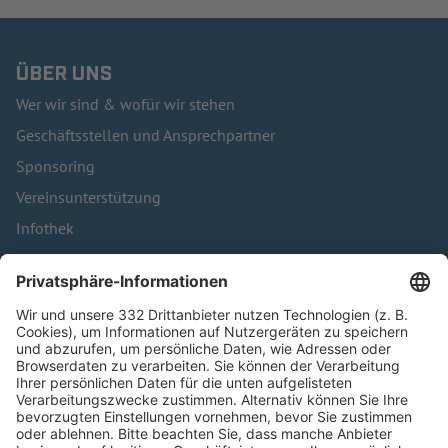
ÜBER UNS
Wer wir sind & wofür wir stehen
Geschäftsstellen und Ansprechpartner
Sponsoring
Vereinsunterstützung
Infothek
Kontakt
HÄUFIG BESUCHTE SEITEN
Pässe und Vereinswechsel
Trainerausbildung
Schulungsangebot Vereinsmitarbeiter
BFV-Geschäftsstellen