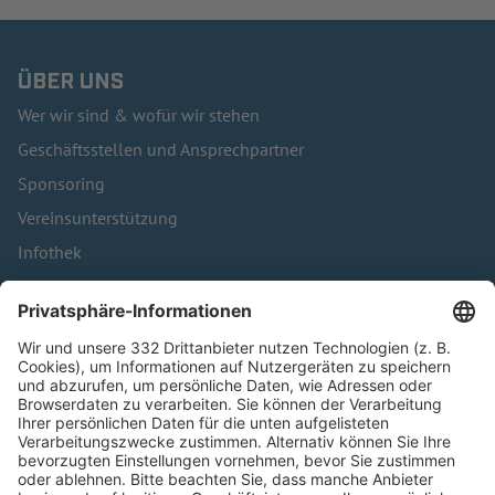
ÜBER UNS
Wer wir sind & wofür wir stehen
Geschäftsstellen und Ansprechpartner
Sponsoring
Vereinsunterstützung
Infothek
Kontakt
HÄUFIG BESUCHTE SEITEN
Pässe und Vereinswechsel
Trainerausbildung
Schulungsangebot Vereinsmitarbeiter
BFV-Geschäftsstellen