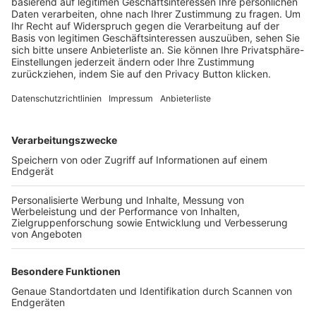
Trainerbörse
Login SpielPlus
FOLGE DEM BFV
TOP-VEREINE
TOP-PARTNER