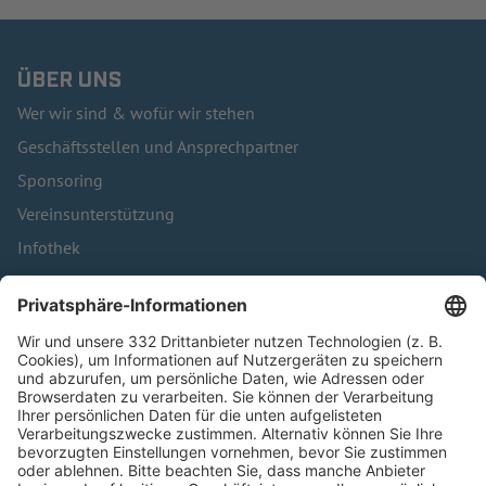
ÜBER UNS
Wer wir sind & wofür wir stehen
Geschäftsstellen und Ansprechpartner
Sponsoring
Vereinsunterstützung
Infothek
Kontakt
HÄUFIG BESUCHTE SEITEN
Pässe und Vereinswechsel
Trainerausbildung
Schulungsangebot Vereinsmitarbeiter
BFV-Geschäftsstellen