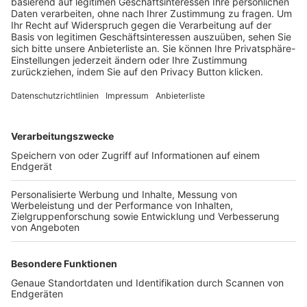
Trainerbörse
Login SpielPlus
FOLGE DEM BFV
TOP-VEREINE
TOP-PARTNER