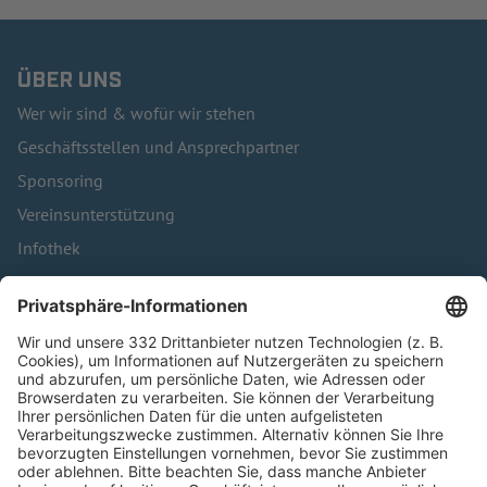
ÜBER UNS
Wer wir sind & wofür wir stehen
Geschäftsstellen und Ansprechpartner
Sponsoring
Vereinsunterstützung
Infothek
Kontakt
HÄUFIG BESUCHTE SEITEN
Pässe und Vereinswechsel
Trainerausbildung
Schulungsangebot Vereinsmitarbeiter
BFV-Geschäftsstellen