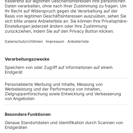
Trainerbörse
Login SpielPlus
FOLGE DEM BFV
TOP-VEREINE
TOP-PARTNER