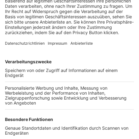
Trainerbörse
Login SpielPlus
FOLGE DEM BFV
TOP-VEREINE
TOP-PARTNER