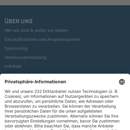
ÜBER UNS
Wer wir sind & wofür wir stehen
Geschäftsstellen und Ansprechpartner
Sponsoring
Vereinsunterstützung
Infothek
Kontakt
HÄUFIG BESUCHTE SEITEN
Pässe und Vereinswechsel
Trainerausbildung
Schulungsangebot Vereinsmitarbeiter
BFV-Geschäftsstellen