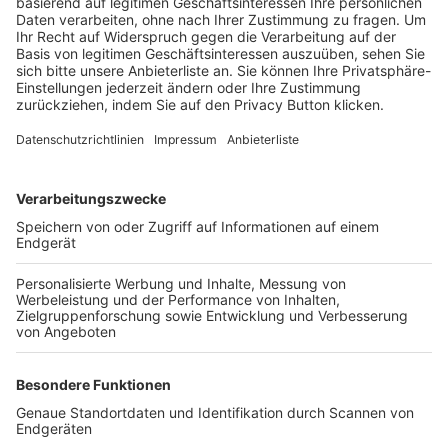
Trainerbörse
Login SpielPlus
FOLGE DEM BFV
TOP-VEREINE
TOP-PARTNER