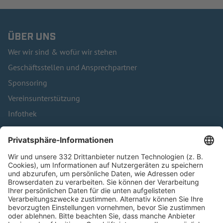
ÜBER UNS
Wer wir sind & wofür wir stehen
Geschäftsstellen und Ansprechpartner
Sponsoring
Vereinsunterstützung
Infothek
Kontakt
HÄUFIG BESUCHTE SEITEN
Pässe und Vereinswechsel
Trainerausbildung
Schulungsangebot Vereinsmitarbeiter
BFV-Geschäftsstellen