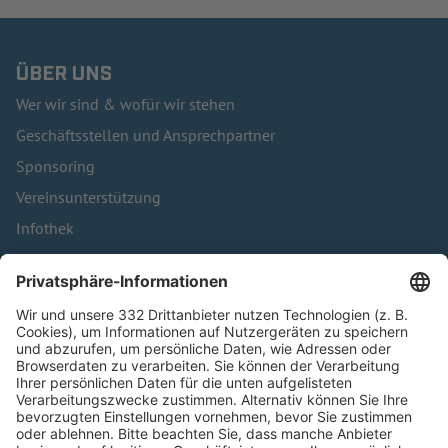
ÜBER UNS
Wer wir sind & wofür wir stehen
Geschäftsstellen und Ansprechpartner
Sponsoring
Vereinsunterstützung
Infothek
Kontakt
HÄUFIG BESUCHTE SEITEN
Pässe und Vereinswechsel
Trainerausbildung
Schulungsangebot Vereinsmitarbeiter
BFV-Geschäftsstellen