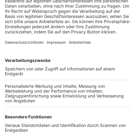
Trainerbörse
Login SpielPlus
FOLGE DEM BFV
TOP-VEREINE
TOP-PARTNER