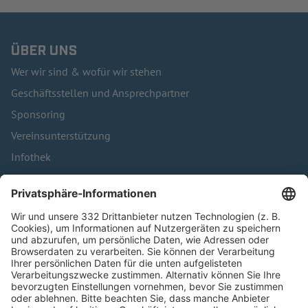
ÜBER UNS
Wer wir sind & wofür wir stehen
Geschäftsstellen und Ansprechpartner
Sponsoring
Vereinsunterstützung
Infothek
Kontakt
HÄUFIG BESUCHTE SEITEN
Pässe und Vereinswechsel
Trainerausbildung
Schulungsangebot Vereinsmitarbeiter
BFV-Geschäftsstellen