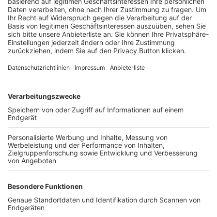
Trainerbörse
Login SpielPlus
FOLGE DEM BFV
TOP-VEREINE
TOP-PARTNER