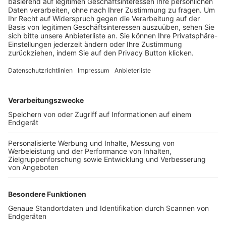
Trainerbörse
Login SpielPlus
FOLGE DEM BFV
TOP-VEREINE
TOP-PARTNER