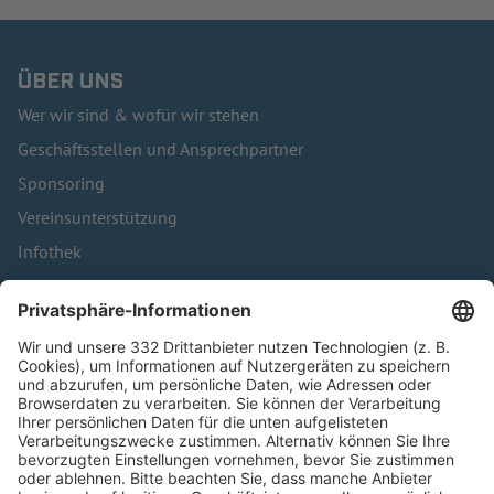
ÜBER UNS
Wer wir sind & wofür wir stehen
Geschäftsstellen und Ansprechpartner
Sponsoring
Vereinsunterstützung
Infothek
Kontakt
HÄUFIG BESUCHTE SEITEN
Pässe und Vereinswechsel
Trainerausbildung
Schulungsangebot Vereinsmitarbeiter
BFV-Geschäftsstellen