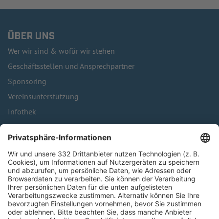
ÜBER UNS
Wer wir sind & wofür wir stehen
Geschäftsstellen und Ansprechpartner
Sponsoring
Vereinsunterstützung
Infothek
Kontakt
HÄUFIG BESUCHTE SEITEN
Pässe und Vereinswechsel
Trainerausbildung
Schulungsangebot Vereinsmitarbeiter
BFV-Geschäftsstellen