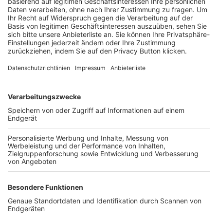
Trainerbörse
Login SpielPlus
FOLGE DEM BFV
TOP-VEREINE
TOP-PARTNER