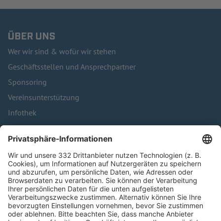
ÜBER UNS
Wer wir sind & wofür wir stehen
Geschäftsstellen und Ansprechpartner
Sponsoring
Vereinsunterstützung
Infothek
Kontakt
HÄUFIG BESUCHTE SEITEN
Pässe und Vereinswechsel
Trainerausbildung
Schulungsangebot Vereinsmitarbeiter
BFV-Geschäftsstellen