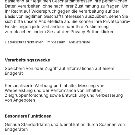
Trainerbörse
Login SpielPlus
FOLGE DEM BFV
TOP-VEREINE
TOP-PARTNER