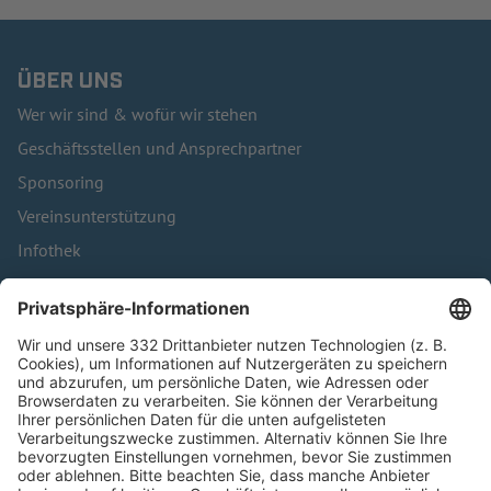
ÜBER UNS
Wer wir sind & wofür wir stehen
Geschäftsstellen und Ansprechpartner
Sponsoring
Vereinsunterstützung
Infothek
Kontakt
HÄUFIG BESUCHTE SEITEN
Pässe und Vereinswechsel
Trainerausbildung
Schulungsangebot Vereinsmitarbeiter
BFV-Geschäftsstellen