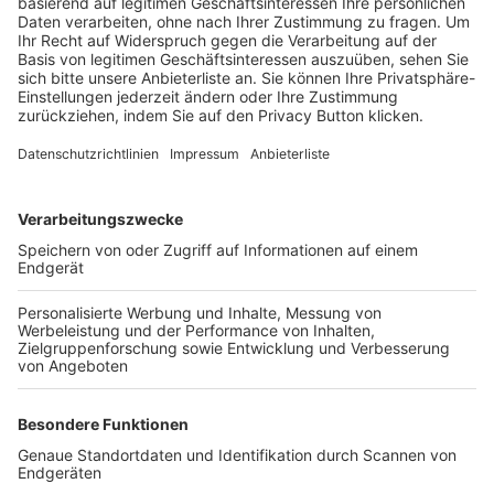
Trainerbörse
Login SpielPlus
FOLGE DEM BFV
TOP-VEREINE
TOP-PARTNER