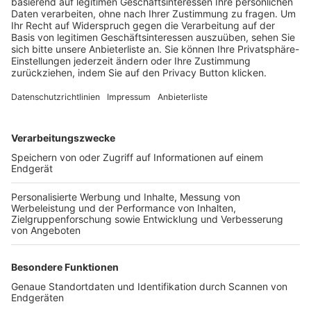
Trainerbörse
Login SpielPlus
FOLGE DEM BFV
TOP-VEREINE
TOP-PARTNER