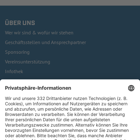
ÜBER UNS
Wer wir sind & wofür wir stehen
Geschäftsstellen und Ansprechpartner
Sponsoring
Vereinsunterstützung
Infothek
Kontakt
HÄUFIG BESUCHTE SEITEN
Pässe und Vereinswechsel
Trainerausbildung
Schulungsangebot Vereinsmitarbeiter
BFV-Geschäftsstellen