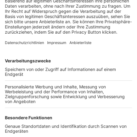
Trainerbörse
Login SpielPlus
FOLGE DEM BFV
TOP-VEREINE
TOP-PARTNER