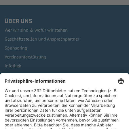
ÜBER UNS
Wer wir sind & wofür wir stehen
Geschäftsstellen und Ansprechpartner
Sponsoring
Vereinsunterstützung
Infothek
Kontakt
HÄUFIG BESUCHTE SEITEN
Pässe und Vereinswechsel
Trainerausbildung
Schulungsangebot Vereinsmitarbeiter
BFV-Geschäftsstellen