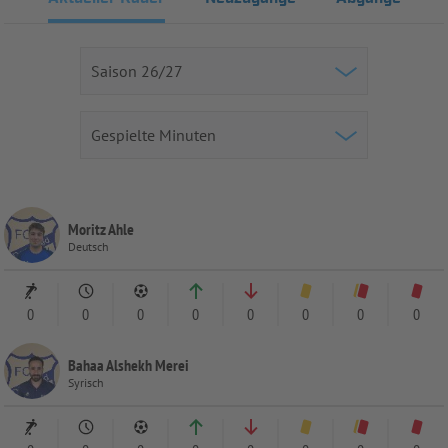
Moritz Ahle
Deutsch
0
0
0
0
0
0
0
0
Bahaa Alshekh Merei
Syrisch