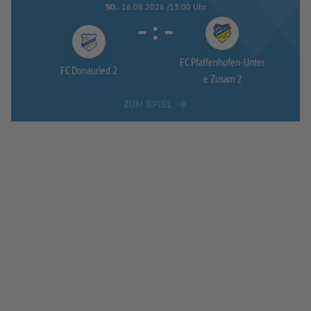
SO..
16.08.2026 /13:00 Uhr
-
:
-
FC Pfaffenhofen-
Unter
FC Donauried 2
e Zusam 2
ZUM SPIEL