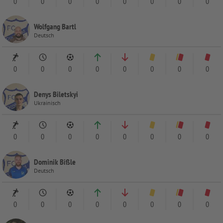
0
0
0
0
0
0
0
0
Wolfgang Bartl
Deutsch
0
0
0
0
0
0
0
0
Denys Biletskyi
Ukrainisch
0
0
0
0
0
0
0
0
Dominik Bißle
Deutsch
0
0
0
0
0
0
0
0