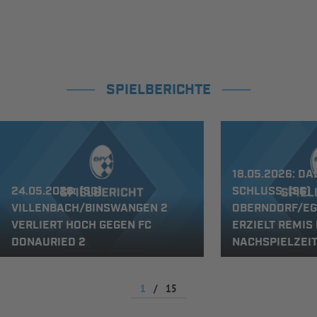
SPIELBERICHTE
18.05.2026: D
24.05.2026: (SG)
SCHLUSS: (SG)
VILLENBACH/BINSWANGEN 2
OBERNDORF/EG
VERLIERT HOCH GEGEN FC
ERZIELT REMIS 
DONAURIED 2
NACHSPIELZEI
1
/
15