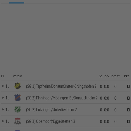
Pl.
Verein
Sp.
Torv.
Tordiff.
Pkt.
(SG 1) Tapfheim/Donaumünster-Erlingshofen 2
1.
0
0:0
0
0
(SG 2) Finningen/Mödingen-B./Donaualtheim 2
1.
0
0:0
0
0
(SG 2) Lutzingen/Unterliezheim 2
1.
0
0:0
0
0
(SG 3) Oberndorf/Eggelstetten 3
1.
0
0:0
0
0