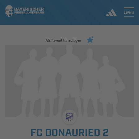
MENÜ
Jetzt einloggen
Als Favorit hinzufügen
ERGEBNISSE & WETTBEWERBE
NEUIGKEITEN
SPIELBETRIEB & VERBANDSLEBEN
AUSBILDUNG & FÖRDERUNG
DER VERBAND
FC DONAURIED 2