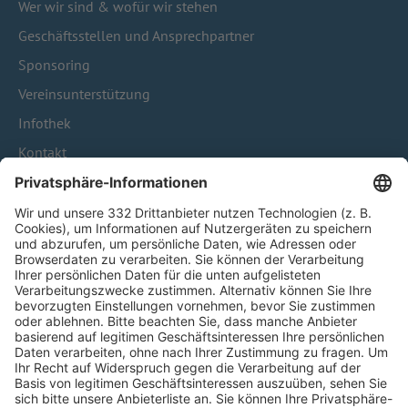
Wer wir sind & wofür wir stehen
Geschäftsstellen und Ansprechpartner
Sponsoring
Vereinsunterstützung
Infothek
Kontakt
HÄUFIG BESUCHTE SEITEN
Pässe und Vereinswechsel
Trainerausbildung
Schulungsangebot Vereinsmitarbeiter
BFV-Geschäftsstellen
Trainerbörse
Login SpielPlus