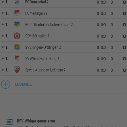
FC Donauried 2
1.
0
0:0
0
0
FC Mertingen 2
1.
0
0:0
0
0
FC Pfaffenhofen-Untere Zusam 2
1.
0
0:0
0
0
SSV Höchstädt 2
1.
0
0:0
0
0
SV Ehingen-Ortlfingen 2
1.
0
0:0
0
0
SV Wörnitzstein-Berg 3
1.
0
0:0
0
0
SpVgg Altisheim-Leitheim 2
1.
0
0:0
0
0
LEGENDE
BFV-Widget generieren