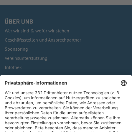
ÜBER UNS
Wer wir sind & wofür wir stehen
Geschäftsstellen und Ansprechpartner
Sponsoring
Vereinsunterstützung
Infothek
Kontakt
HÄUFIG BESUCHTE SEITEN
Pässe und Vereinswechsel
Trainerausbildung
Schulungsangebot Vereinsmitarbeiter
BFV-Geschäftsstellen