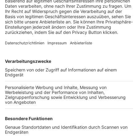
Trainerbörse
Login SpielPlus
FOLGE DEM BFV
TOP-VEREINE
TOP-PARTNER