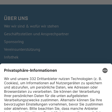
ÜBER UNS
Wer wir sind & wofür wir stehen
Geschäftsstellen und Ansprechpartner
Sponsoring
Vereinsunterstützung
Infothek
Kontakt
HÄUFIG BESUCHTE SEITEN
Pässe und Vereinswechsel
Trainerausbildung
Schulungsangebot Vereinsmitarbeiter
BFV-Geschäftsstellen