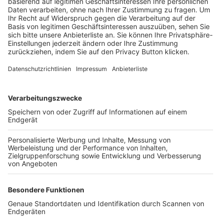
Trainerbörse
Login SpielPlus
FOLGE DEM BFV
TOP-VEREINE
TOP-PARTNER