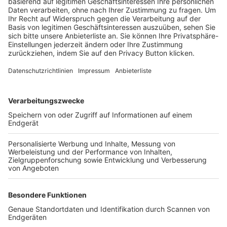
Trainerbörse
Login SpielPlus
FOLGE DEM BFV
TOP-VEREINE
TOP-PARTNER