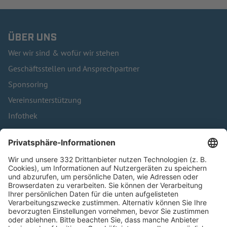
ÜBER UNS
Wer wir sind & wofür wir stehen
Geschäftsstellen und Ansprechpartner
Sponsoring
Vereinsunterstützung
Infothek
Kontakt
HÄUFIG BESUCHTE SEITEN
Pässe und Vereinswechsel
Trainerausbildung
Schulungsangebot Vereinsmitarbeiter
BFV-Geschäftsstellen